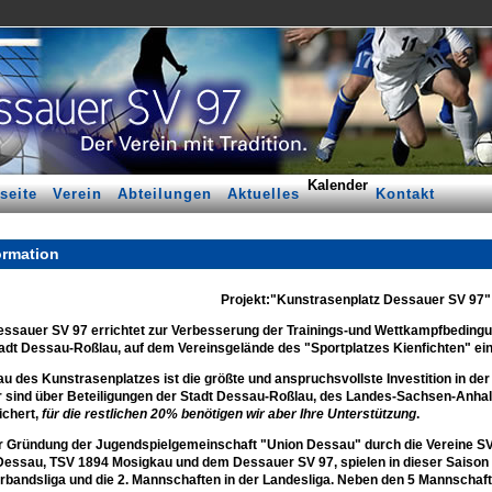
Kalender
seite
Verein
Abteilungen
Aktuelles
Kontakt
ormation
Projekt:"Kunstrasenplatz Dessauer SV 97"
essauer SV 97 errichtet zur Verbesserung der Trainings-und Wettkampfbedingu
adt Dessau-Roßlau, auf dem Vereinsgelände des "Sportplatzes Kienfichten" ei
u des Kunstrasenplatzes ist die größte und anspruchsvollste Investition in de
r sind über Beteiligungen der Stadt Dessau-Roßlau, des Landes-Sachsen-Anha
ichert,
für die restlichen 20% benötigen wir aber Ihre Unterstützung
.
er Gründung der Jugendspielgemeinschaft "Union Dessau" durch die Vereine S
essau, TSV 1894 Mosigkau und dem Dessauer SV 97, spielen in dieser Saison d
rbandsliga und die 2. Mannschaften in der Landesliga. Neben den 5 Mannschaft