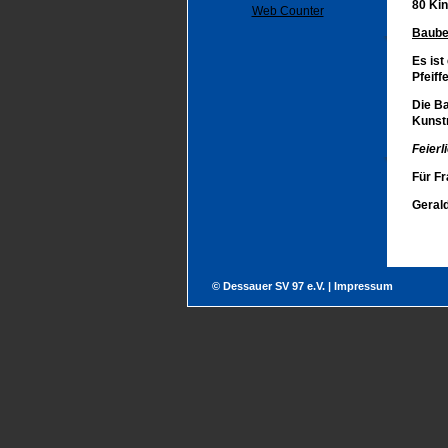
80 Kin
Web Counter
Baube
Es ist
Pfeiff
Die Ba
Kunstr
Feierl
Für F
Gerald
© Dessauer SV 97 e.V. |
Impressum