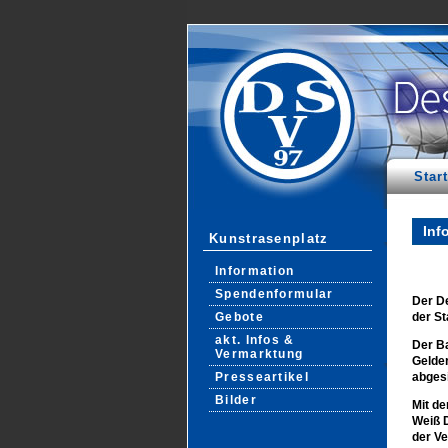
Start
Inf
Kunstrasenplatz
Information
Spendenformular
Der D
Gebote
der St
akt. Infos &
Der Ba
Vermarktung
Gelde
Presseartikel
abges
Bilder
Mit d
Weiß D
der Ve