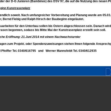
der der D-G Junioren (Bambinos) des DSV 97, die auf die Nutzung des neuen Pl
ginn Kunstrasenplatz
 endlich soweit. Nach umfangreicher Vorbereitung und Planung wurde am 05.03
er, Bernd Fiebig und Ralph Hirsch der Baubeginn eingeläutet.
uarbeiten für den Unterbau sollen bis Ostern abgeschlossen sein. Danach wird
asen begonnen, sodass bis Mitte Mai der Kunstrasenplatz erstellt sein soll.
iche Eröffnung: 21.Juni 2014 mit einem Nachwuchsturnier
ragen zum Projekt. oder Spendenzuweisungen stehen Ihnen folgende Ansprechp
 Pfeiffer Tel. 0340/616795 und Werner Mannsfeldt Tel. 0340/612935